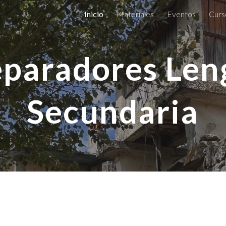
Inicio
Materiales
Eventos
Curs
ip to main content
Skip to navigat
eparadores Len
Secundaria