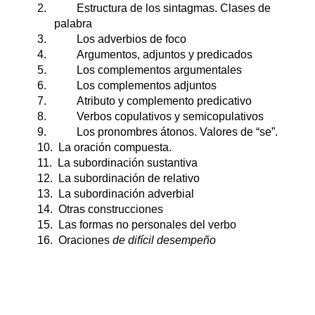
2.
Estructura de los sintagmas. Clases de
palabra
3.
Los adverbios de foco
4.
Argumentos, adjuntos y predicados
5.
Los complementos argumentales
6.
Los complementos adjuntos
7.
Atributo y complemento predicativo
8.
Verbos copulativos y semicopulativos
9.
Los pronombres átonos. Valores de “se”.
10.
La oración compuesta.
11.
La subordinación sustantiva
12.
La subordinación de relativo
13.
La subordinación adverbial
14.
Otras construcciones
15.
Las formas no personales del verbo
16.
Oraciones
de difícil desempeño