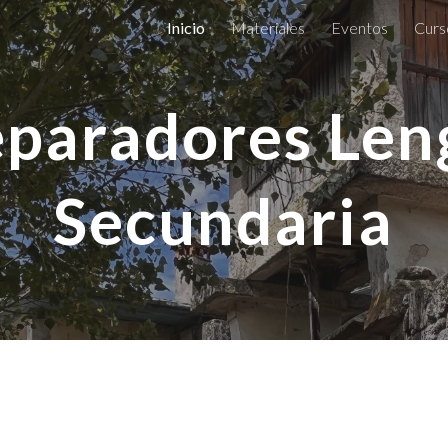
Inicio
Materiales
Eventos
Curs
ip to main content
Skip to navigat
eparadores Len
Secundaria